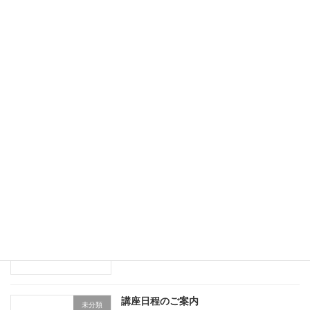
2025年の講座日程のご案内
お知らせ
2025年1月31日
『第1回IPAフォトコンテスト 入賞者発
未分類
表』
2024年7月20日
5/20(月)〜6/20(木) IPAフォトコンテスト
お知らせ
開催
2024年5月12日
講座日程のご案内
未分類