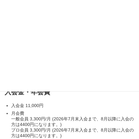
IPA主催のプロ養成講座を受講することで、プロ会員になるこ
とができます。
一般会員もプロ養成講座を受講すると、プロ会員に変更するこ
とが可能です。
入会方法
ポートレート協会の会員になるためには、上記の資格条件を満
たし、入会申込書を記入し、10日以内
に入会金、年会費を協会の銀行口座に入金することで、入会す
ることができる
入会金・年会費
入会金 11,000円
月会費
一般会員 3,300円/月 (2026年7月末入会まで、8月以降に入会の
方は4400円になります。)
プロ会員 3,300円/月 (2026年7月末入会まで、8月以降に入会の
方は4400円になります。)